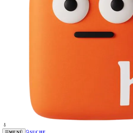
MENÜ
SUCHE