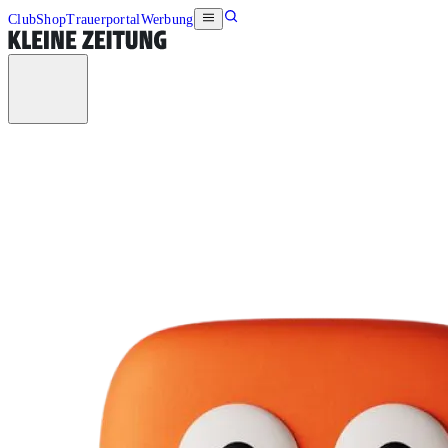
Club
Shop
Trauerportal
Werbung