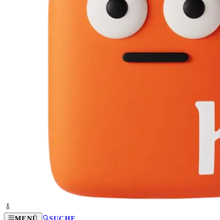
MENÜ
SUCHE