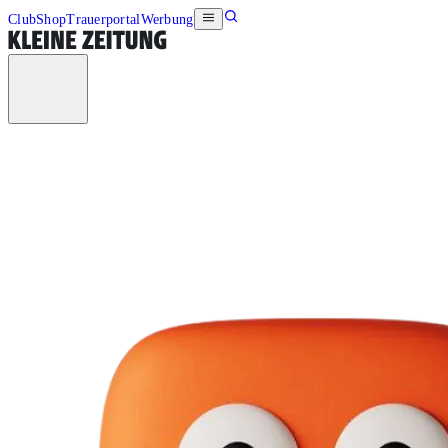
Club
Shop
Trauerportal
Werbung