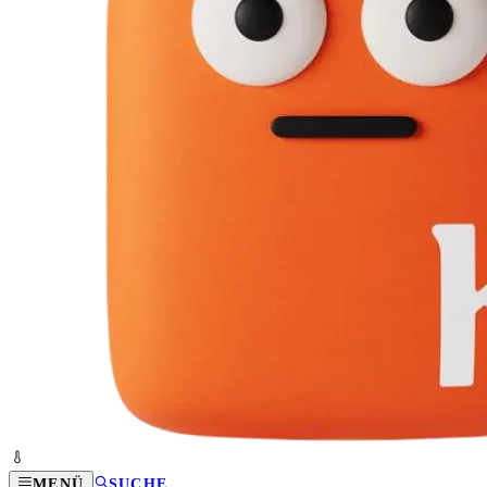
MENÜ
SUCHE