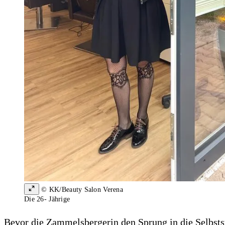
© KK/Beauty Salon Verena
Die 26- Jährige
Bevor die Zammelsbergerin den Sprung in die Selbstst