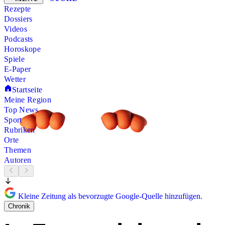
Rezepte
Dossiers
Videos
Podcasts
Horoskope
Spiele
E-Paper
Wetter
Startseite
Meine Region
Top News
Sport
Rubriken
Orte
Themen
Autoren
Kleine Zeitung als bevorzugte Google-Quelle hinzufügen.
Chronik