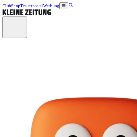
Club
Shop
Trauerportal
Werbung