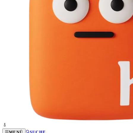
MENÜ
SUCHE