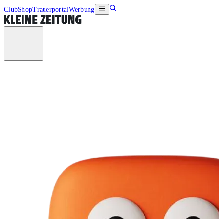
Club
Shop
Trauerportal
Werbung