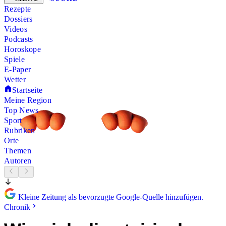
Rezepte
Dossiers
Videos
Podcasts
Horoskope
Spiele
E-Paper
Wetter
Startseite
Meine Region
Top News
Sport
Rubriken
Orte
Themen
Autoren
Kleine Zeitung als bevorzugte Google-Quelle hinzufügen.
Chronik