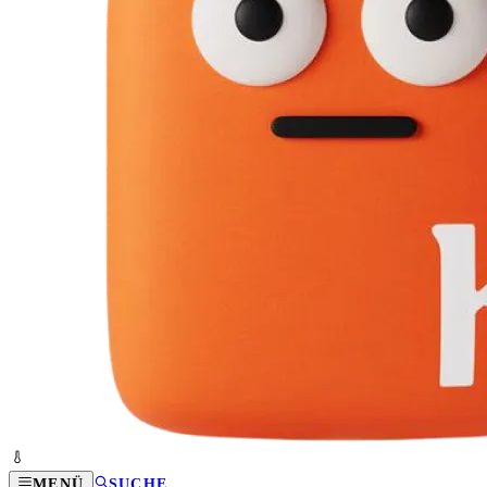
MENÜ
SUCHE