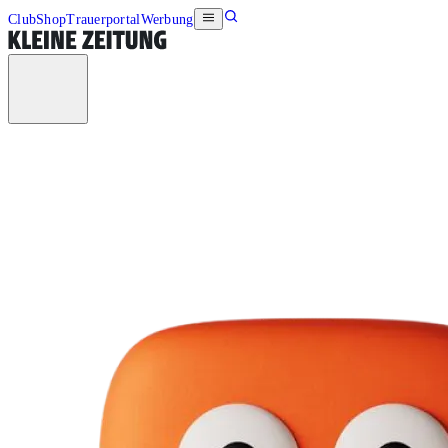
Club
Shop
Trauerportal
Werbung