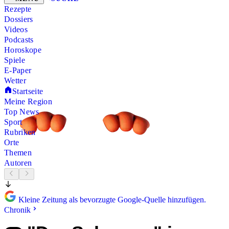
Rezepte
Dossiers
Videos
Podcasts
Horoskope
Spiele
E-Paper
Wetter
Startseite
Meine Region
Top News
Sport
Rubriken
Orte
Themen
Autoren
Kleine Zeitung als bevorzugte Google-Quelle hinzufügen.
Chronik