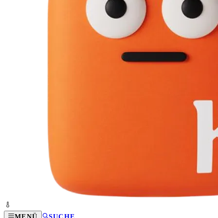
MENÜ
SUCHE