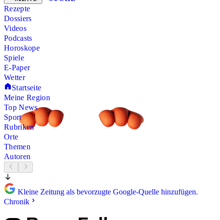
Rezepte
Dossiers
Videos
Podcasts
Horoskope
Spiele
E-Paper
Wetter
Startseite
Meine Region
Top News
Sport
Rubriken
Orte
Themen
Autoren
Kleine Zeitung als bevorzugte Google-Quelle hinzufügen.
Chronik