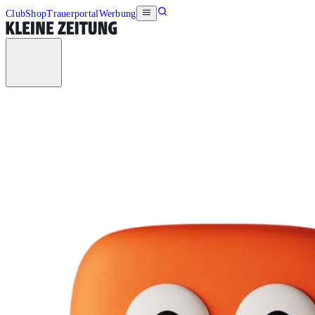
Club
Shop
Trauerportal
Werbung