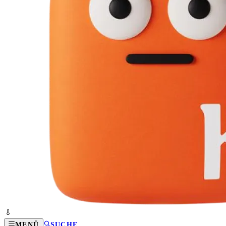
MENÜ
SUCHE