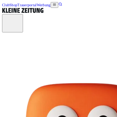
Club
Shop
Trauerportal
Werbung