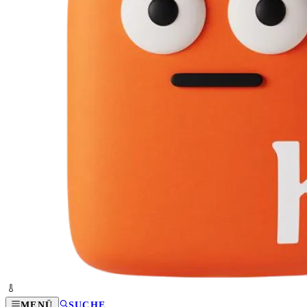
MENÜ
SUCHE