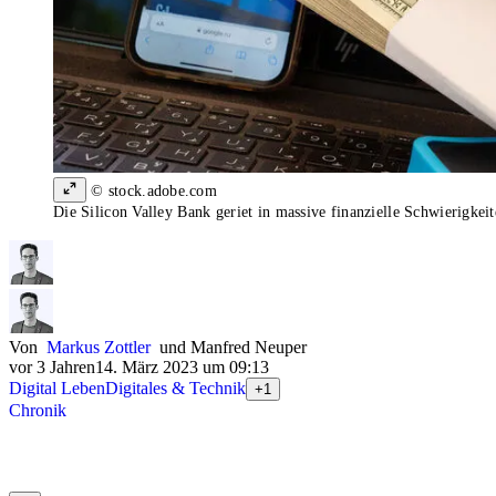
© stock.adobe.com
Die Silicon Valley Bank geriet in massive finanzielle Schwierigkei
Von
Markus Zottler
und
Manfred Neuper
vor 3 Jahren
14. März 2023 um 09:13
Digital Leben
Digitales & Technik
+1
Chronik