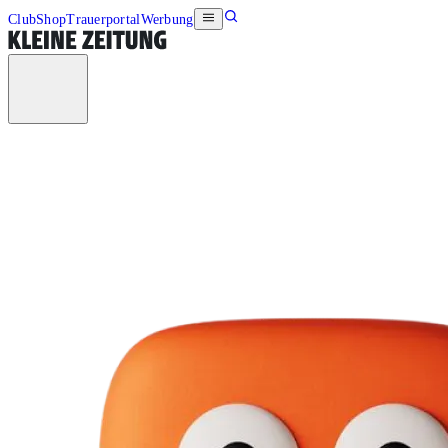
Club
Shop
Trauerportal
Werbung