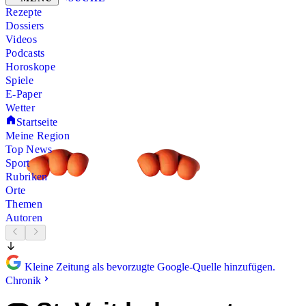
Rezepte
Dossiers
Videos
Podcasts
Horoskope
Spiele
E-Paper
Wetter
Startseite
Meine Region
Top News
Sport
Rubriken
Orte
Themen
Autoren
Kleine Zeitung als bevorzugte Google-Quelle hinzufügen.
Chronik