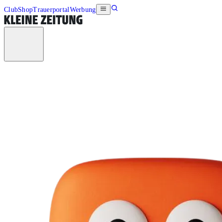
Club
Shop
Trauerportal
Werbung