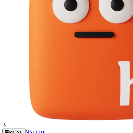
MENÜ
SUCHE