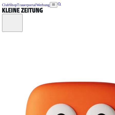
Club
Shop
Trauerportal
Werbung