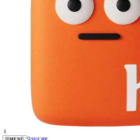
MENÜ
SUCHE