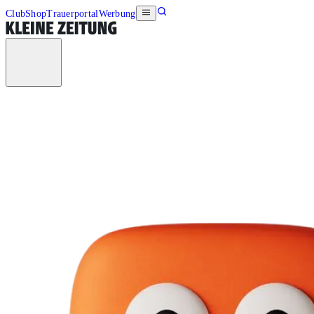
Club
Shop
Trauerportal
Werbung