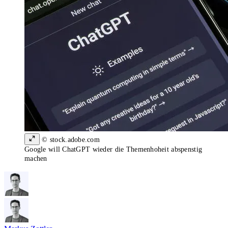
© stock.adobe.com
Google will ChatGPT wieder die Themenhoheit abspenstig
machen