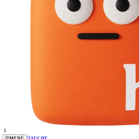
MENÜ
SUCHE