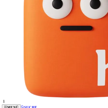
MENÜ
SUCHE