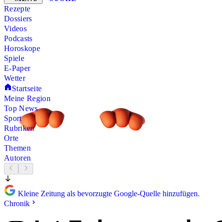
Rezepte
Dossiers
Videos
Podcasts
Horoskope
Spiele
E-Paper
Wetter
Startseite
Meine Region
Top News
Sport
Rubriken
Orte
Themen
Autoren
Kleine Zeitung als bevorzugte Google-Quelle hinzufügen.
Chronik