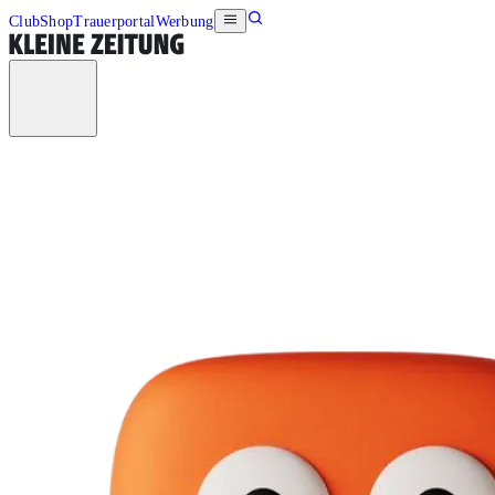
Club
Shop
Trauerportal
Werbung