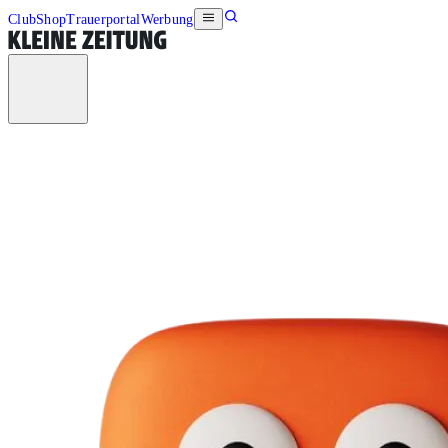
Club
Shop
Trauerportal
Werbung