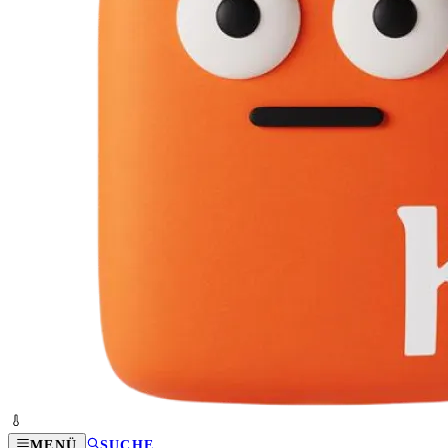
MENÜ
SUCHE