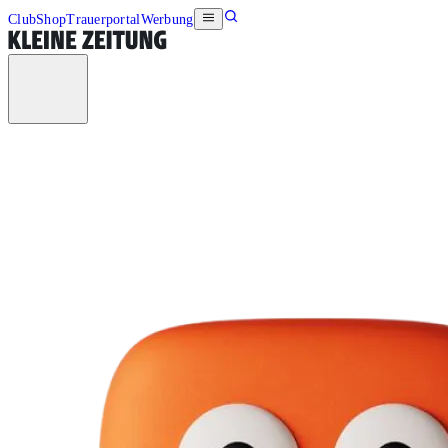
Club
Shop
Trauerportal
Werbung