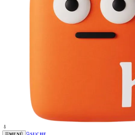
MENÜ
SUCHE