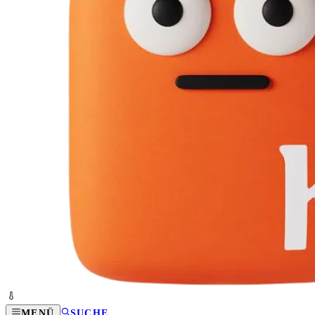
MENÜ
SUCHE