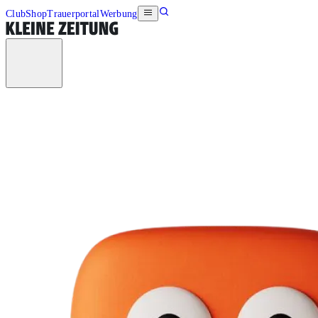
Club
Shop
Trauerportal
Werbung