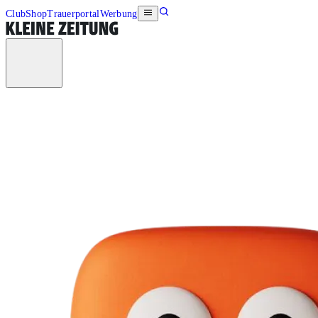
Club
Shop
Trauerportal
Werbung