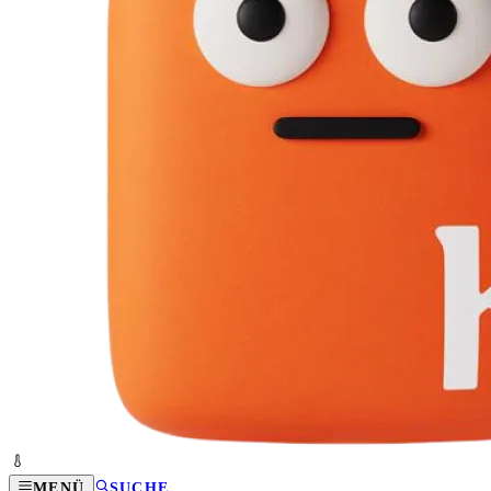
MENÜ
SUCHE