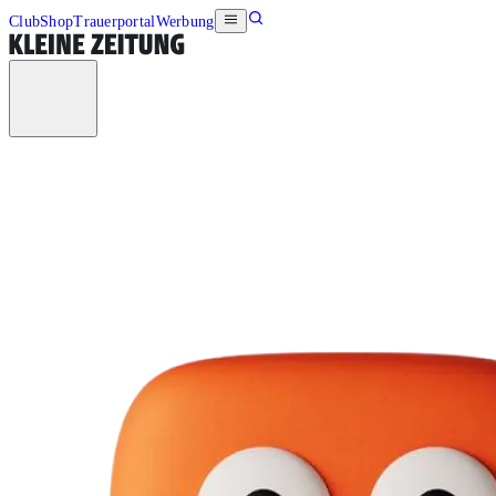
Club
Shop
Trauerportal
Werbung