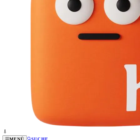
MENÜ
SUCHE