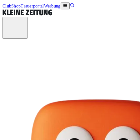
Club
Shop
Trauerportal
Werbung