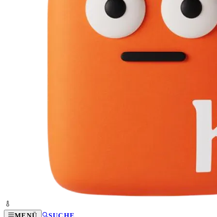
MENÜ
SUCHE