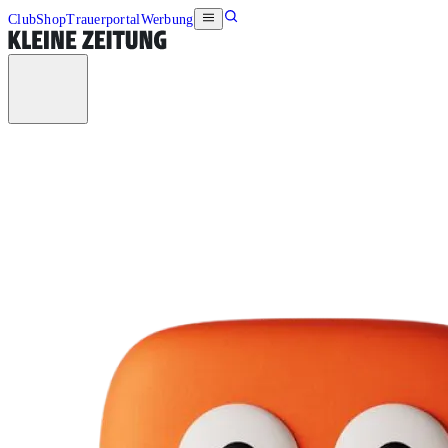
Club
Shop
Trauerportal
Werbung