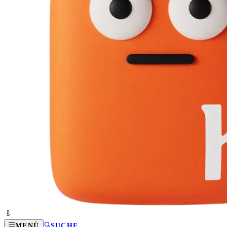
MENÜ
SUCHE