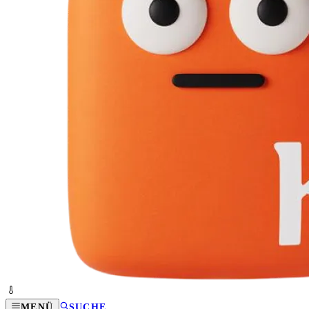
MENÜ
SUCHE