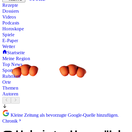
Rezepte
Dossiers
Videos
Podcasts
Horoskope
Spiele
E-Paper
Wetter
Startseite
Meine Region
Top News
Sport
Rubriken
Orte
Themen
Autoren
Kleine Zeitung als bevorzugte Google-Quelle hinzufügen.
Chronik