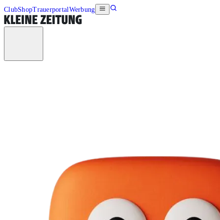
Club
Shop
Trauerportal
Werbung