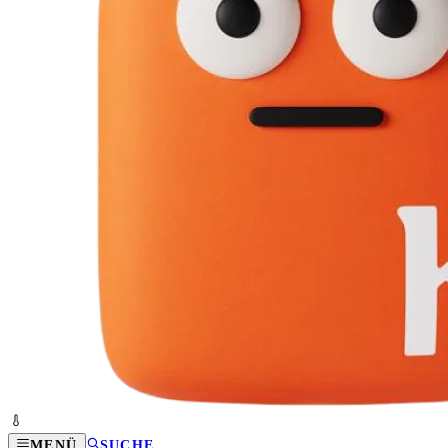
MENÜ
SUCHE