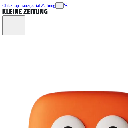
Club
Shop
Trauerportal
Werbung