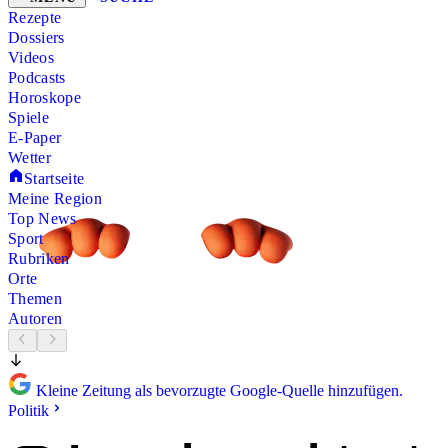
Rezepte
Dossiers
Videos
Podcasts
Horoskope
Spiele
E-Paper
Wetter
Startseite
Meine Region
Top News
Sport
Rubriken
Orte
Themen
Autoren
Kleine Zeitung als bevorzugte Google-Quelle hinzufügen.
Politik