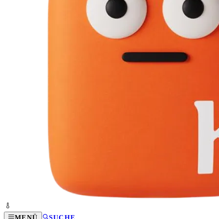
MENÜ
SUCHE