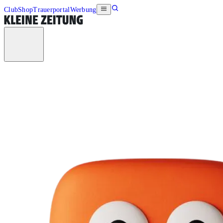
Club
Shop
Trauerportal
Werbung