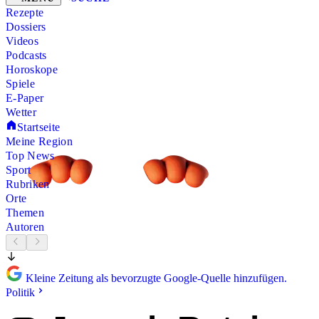
Rezepte
Dossiers
Videos
Podcasts
Horoskope
Spiele
E-Paper
Wetter
Startseite
Meine Region
Top News
Sport
Rubriken
Orte
Themen
Autoren
Kleine Zeitung als bevorzugte Google-Quelle hinzufügen.
Politik