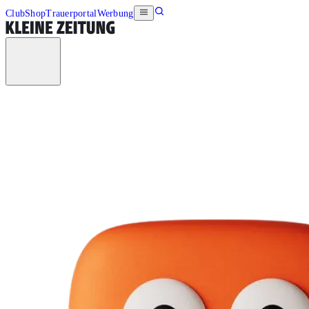
Club
Shop
Trauerportal
Werbung