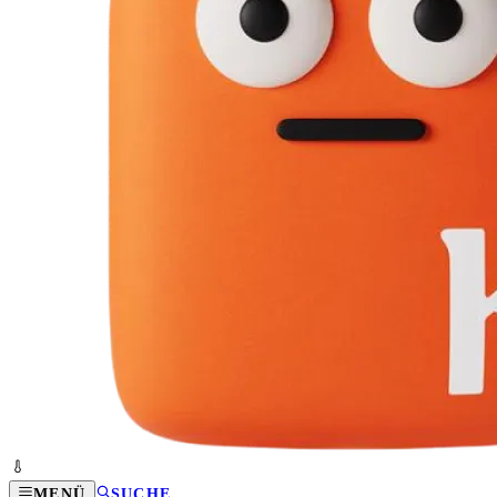
MENÜ
SUCHE