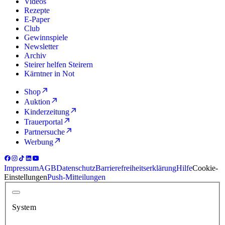
Videos
Rezepte
E-Paper
Club
Gewinnspiele
Newsletter
Archiv
Steirer helfen Steirern
Kärntner in Not
Shop
Auktion
Kinderzeitung
Trauerportal
Partnersuche
Werbung
Impressum
AGB
Datenschutz
Barrierefreiheitserklärung
Hilfe
Cookie-
Einstellungen
Push-Mitteilungen
System