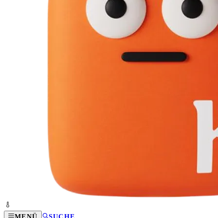
MENÜ
SUCHE