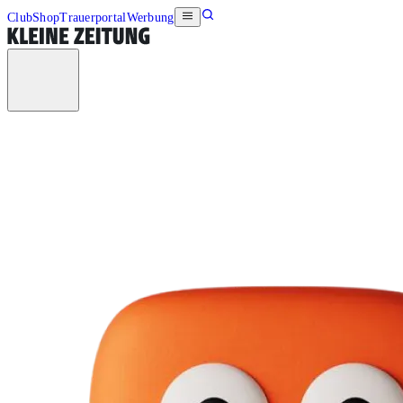
Club
Shop
Trauerportal
Werbung