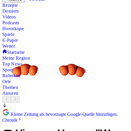
Rezepte
Dossiers
Videos
Podcasts
Horoskope
Spiele
E-Paper
Wetter
Startseite
Meine Region
Top News
Sport
Rubriken
Orte
Themen
Autoren
Kleine Zeitung als bevorzugte Google-Quelle hinzufügen.
Chronik