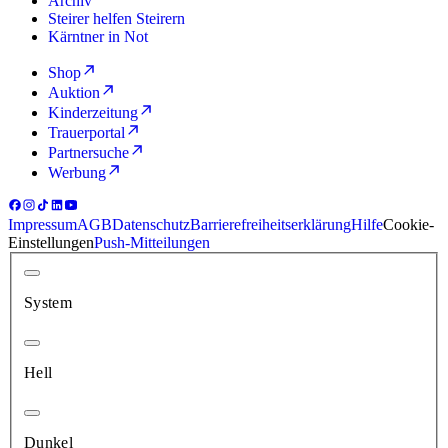
Archiv
Steirer helfen Steirern
Kärntner in Not
Shop
Auktion
Kinderzeitung
Trauerportal
Partnersuche
Werbung
Impressum
AGB
Datenschutz
Barrierefreiheitserklärung
Hilfe
Cookie-
Einstellungen
Push-Mitteilungen
System
Hell
Dunkel