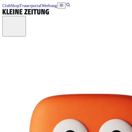
Club
Shop
Trauerportal
Werbung