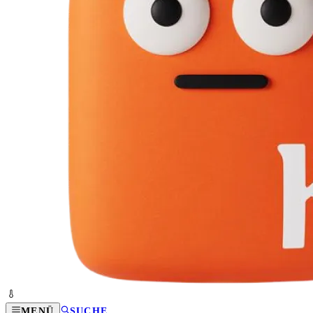
MENÜ
SUCHE