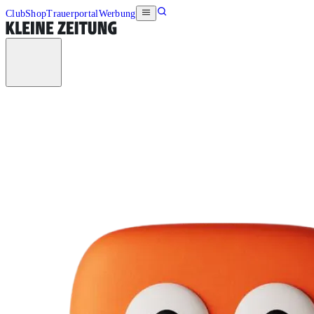
Club
Shop
Trauerportal
Werbung