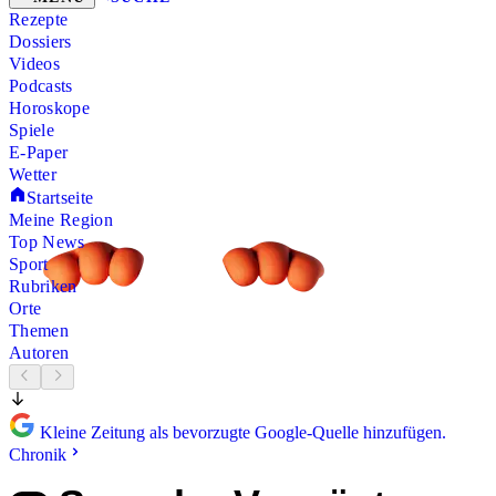
Rezepte
Dossiers
Videos
Podcasts
Horoskope
Spiele
E-Paper
Wetter
Startseite
Meine Region
Top News
Sport
Rubriken
Orte
Themen
Autoren
Kleine Zeitung als bevorzugte Google-Quelle hinzufügen.
Chronik