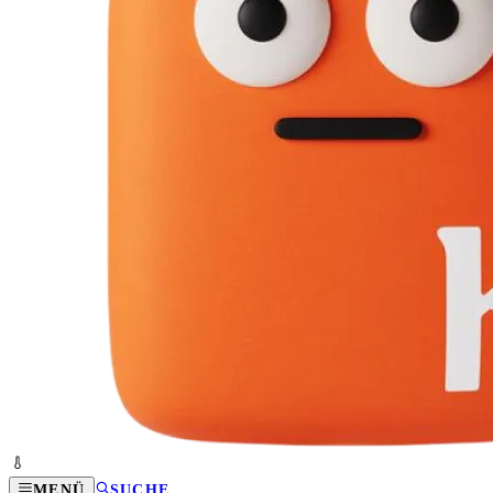
MENÜ
SUCHE