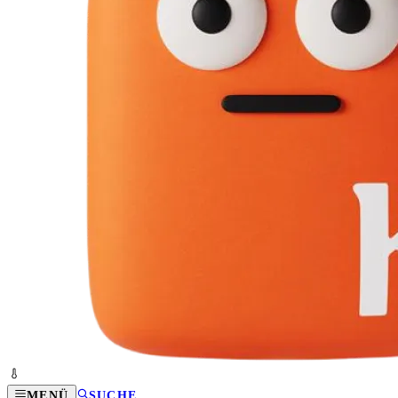
MENÜ
SUCHE