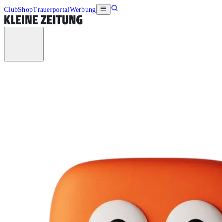
Club
Shop
Trauerportal
Werbung