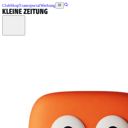
Club
Shop
Trauerportal
Werbung