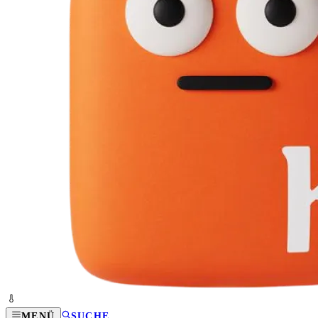
MENÜ
SUCHE