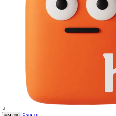
MENÜ
SUCHE