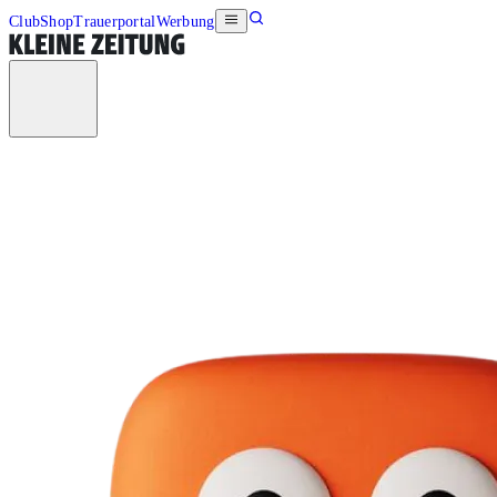
Club
Shop
Trauerportal
Werbung