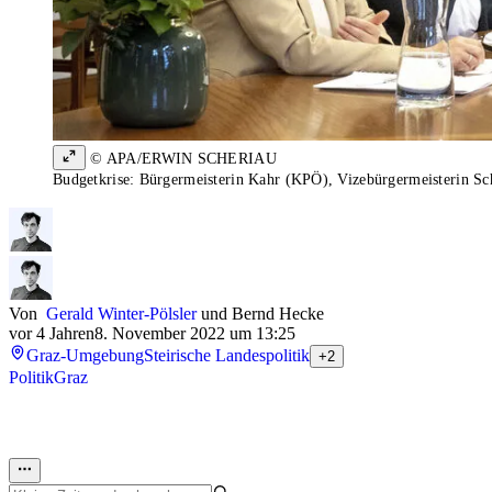
© APA/ERWIN SCHERIAU
Budgetkrise: Bürgermeisterin Kahr (KPÖ), Vizebürgermeisterin 
Von
Gerald Winter-Pölsler
und
Bernd Hecke
vor 4 Jahren
8. November 2022 um 13:25
Graz-Umgebung
Steirische Landespolitik
+2
Politik
Graz