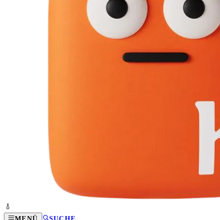
MENÜ
SUCHE