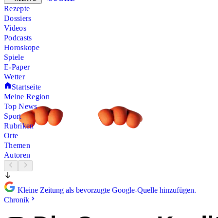
Rezepte
Dossiers
Videos
Podcasts
Horoskope
Spiele
E-Paper
Wetter
Startseite
Meine Region
Top News
Sport
Rubriken
Orte
Themen
Autoren
Kleine Zeitung als bevorzugte Google-Quelle hinzufügen.
Chronik