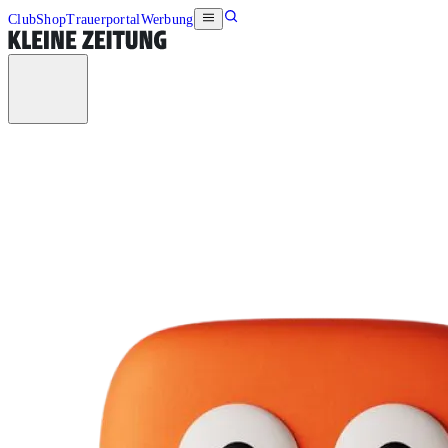
Club
Shop
Trauerportal
Werbung