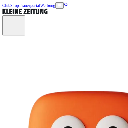
Club
Shop
Trauerportal
Werbung