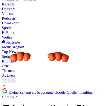
Rezepte
Dossiers
Videos
Podcasts
Horoskope
Spiele
E-Paper
Wetter
Startseite
Meine Region
Top News
Sport
Rubriken
Orte
Themen
Autoren
Kleine Zeitung als bevorzugte Google-Quelle hinzufügen.
Chronik