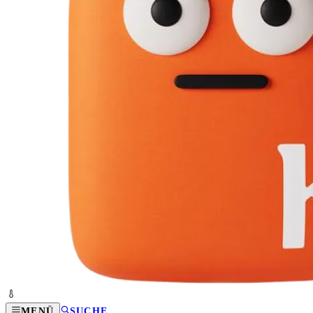
MENÜ
SUCHE