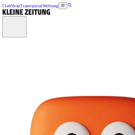
Club
Shop
Trauerportal
Werbung