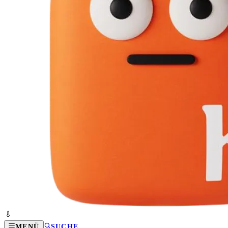
MENÜ
SUCHE