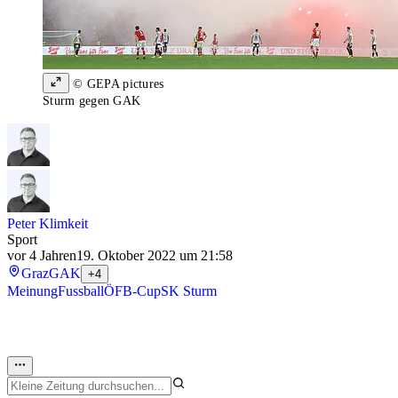
© GEPA pictures
Sturm gegen GAK
Peter Klimkeit
Sport
vor 4 Jahren
19. Oktober 2022 um 21:58
Graz
GAK
+4
Meinung
Fussball
ÖFB-Cup
SK Sturm