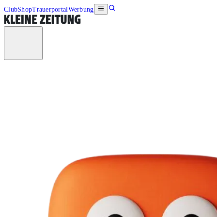
Club
Shop
Trauerportal
Werbung