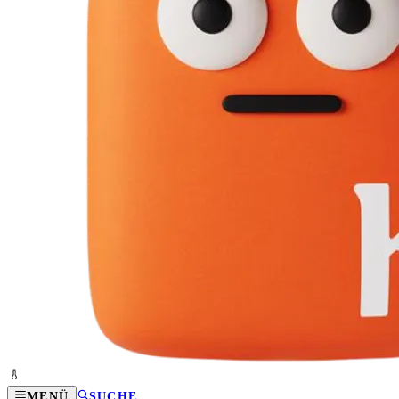
MENÜ
SUCHE