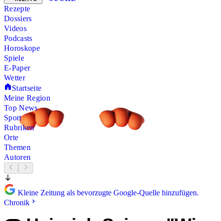
Rezepte
Dossiers
Videos
Podcasts
Horoskope
Spiele
E-Paper
Wetter
Startseite
Meine Region
Top News
Sport
Rubriken
Orte
Themen
Autoren
Kleine Zeitung als bevorzugte Google-Quelle hinzufügen.
Chronik