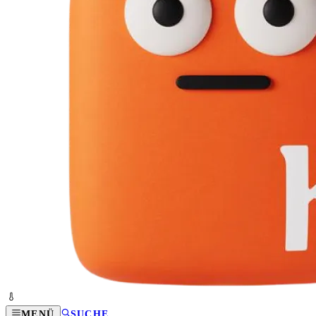
MENÜ
SUCHE