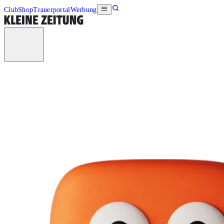
Club
Shop
Trauerportal
Werbung