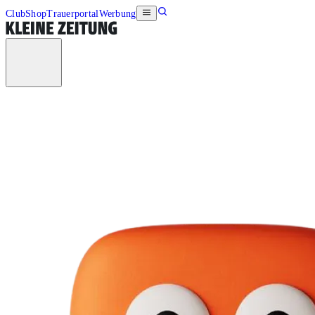
Club
Shop
Trauerportal
Werbung