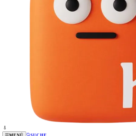
MENÜ
SUCHE