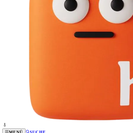
MENÜ
SUCHE