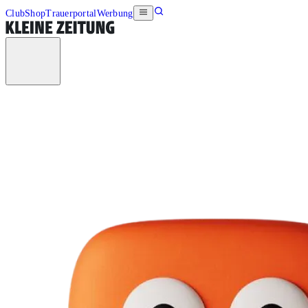
Club
Shop
Trauerportal
Werbung