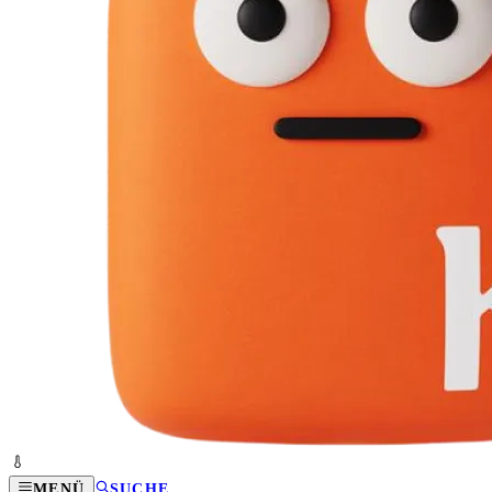
MENÜ
SUCHE