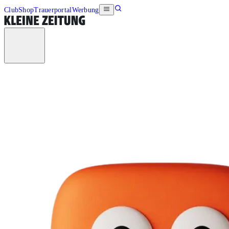
Club
Shop
Trauerportal
Werbung