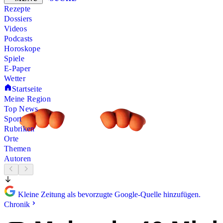
Rezepte
Dossiers
Videos
Podcasts
Horoskope
Spiele
E-Paper
Wetter
Startseite
Meine Region
Top News
Sport
Rubriken
Orte
Themen
Autoren
Kleine Zeitung als bevorzugte Google-Quelle hinzufügen.
Chronik