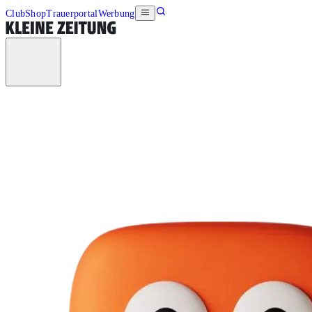
Club
Shop
Trauerportal
Werbung