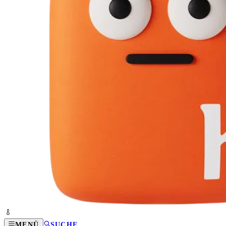
MENÜ
SUCHE