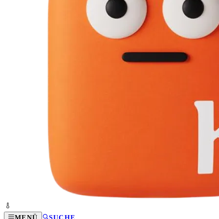
MENÜ
SUCHE