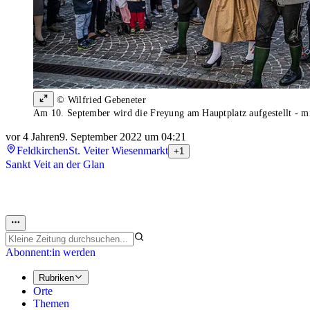
© Wilfried Gebeneter
Am 10. September wird die Freyung am Hauptplatz aufgestellt - m
vor 4 Jahren
9. September 2022 um 04:21
Feldkirchen
St. Veiter Wiesenmarkt
+1
Sankt Veit an der Glan
Abonnent:in werden
Rubriken
Orte
Themen