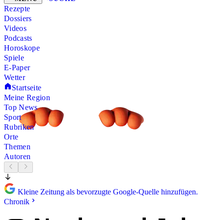
Rezepte
Dossiers
Videos
Podcasts
Horoskope
Spiele
E-Paper
Wetter
Startseite
Meine Region
Top News
Sport
Rubriken
Orte
Themen
Autoren
Kleine Zeitung als bevorzugte Google-Quelle hinzufügen.
Chronik