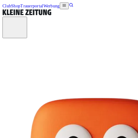
Club
Shop
Trauerportal
Werbung