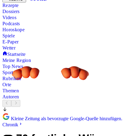
Rezepte
Dossiers
Videos
Podcasts
Horoskope
Spiele
E-Paper
Wetter
Startseite
Meine Region
Top News
Sport
Rubriken
Orte
Themen
Autoren
Kleine Zeitung als bevorzugte Google-Quelle hinzufügen.
Chronik