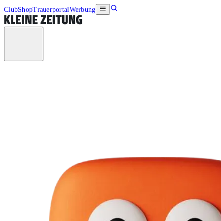
Club
Shop
Trauerportal
Werbung