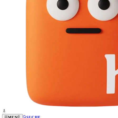
MENÜ
SUCHE