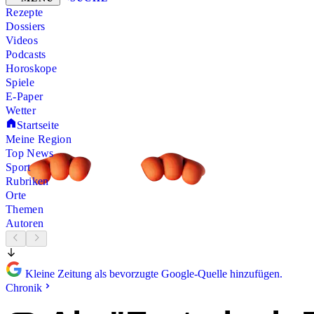
Rezepte
Dossiers
Videos
Podcasts
Horoskope
Spiele
E-Paper
Wetter
Startseite
Meine Region
Top News
Sport
Rubriken
Orte
Themen
Autoren
Kleine Zeitung als bevorzugte Google-Quelle hinzufügen.
Chronik