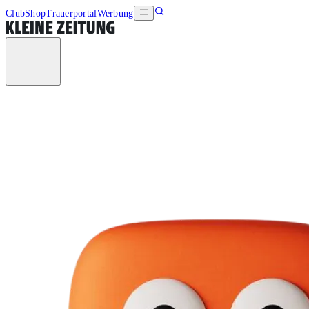
Club
Shop
Trauerportal
Werbung