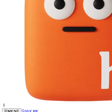
MENÜ
SUCHE