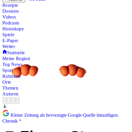
Rezepte
Dossiers
Videos
Podcasts
Horoskope
Spiele
E-Paper
Wetter
Startseite
Meine Region
Top News
Sport
Rubriken
Orte
Themen
Autoren
Kleine Zeitung als bevorzugte Google-Quelle hinzufügen.
Chronik