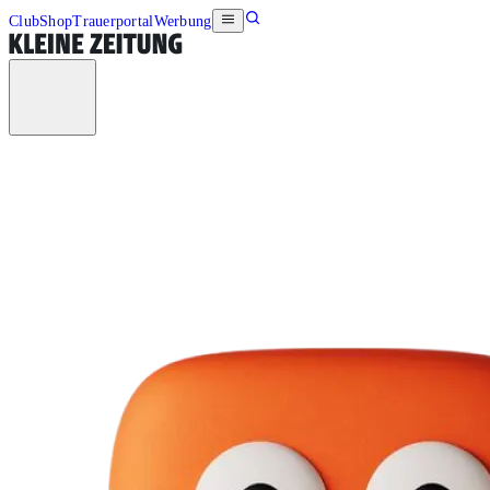
Club
Shop
Trauerportal
Werbung