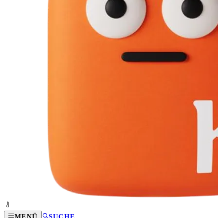
MENÜ
SUCHE