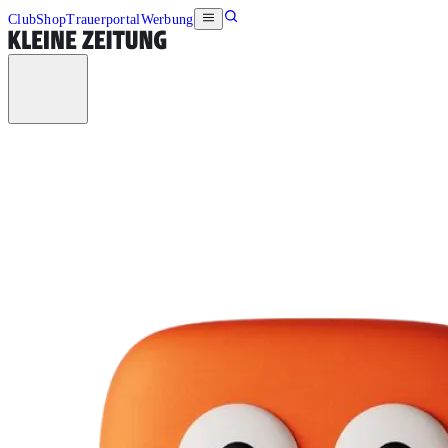
Club
Shop
Trauerportal
Werbung