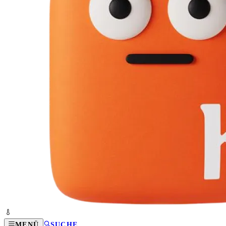
MENÜ
SUCHE