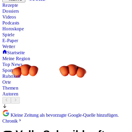
Rezepte
Dossiers
Videos
Podcasts
Horoskope
Spiele
E-Paper
Wetter
Startseite
Meine Region
Top News
Sport
Rubriken
Orte
Themen
Autoren
Kleine Zeitung als bevorzugte Google-Quelle hinzufügen.
Chronik