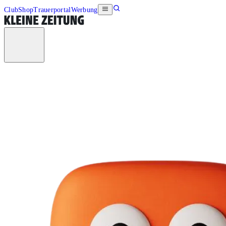
Club
Shop
Trauerportal
Werbung