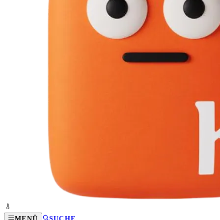
MENÜ
SUCHE