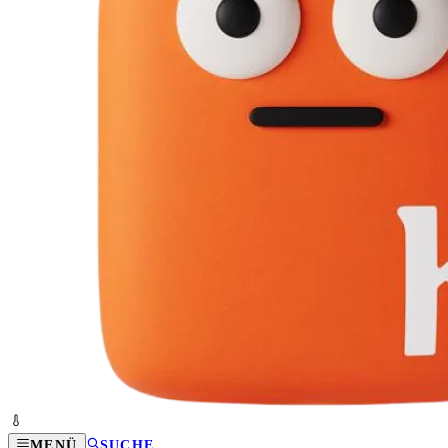
MENÜ
SUCHE