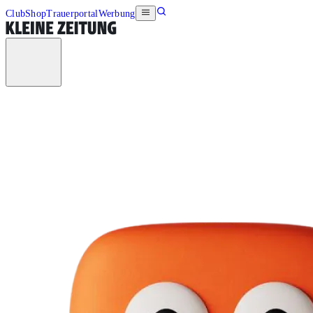
Club
Shop
Trauerportal
Werbung