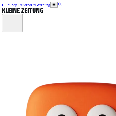
Club
Shop
Trauerportal
Werbung