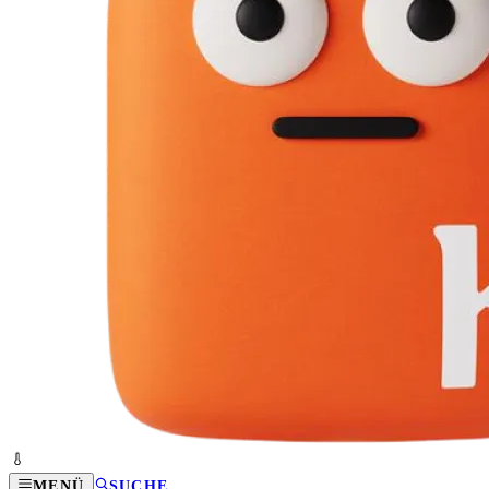
MENÜ
SUCHE