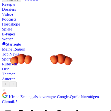
Rezepte
Dossiers
Videos
Podcasts
Horoskope
Spiele
E-Paper
Wetter
Startseite
Meine Region
Top News
Sport
Rubriken
Orte
Themen
Autoren
Kleine Zeitung als bevorzugte Google-Quelle hinzufügen.
Chronik