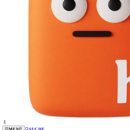
MENÜ
SUCHE