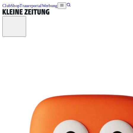
Club
Shop
Trauerportal
Werbung