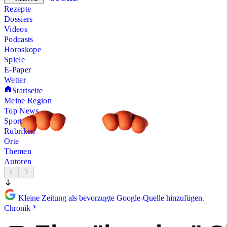
Rezepte
Dossiers
Videos
Podcasts
Horoskope
Spiele
E-Paper
Wetter
Startseite
Meine Region
Top News
Sport
Rubriken
Orte
Themen
Autoren
Kleine Zeitung als bevorzugte Google-Quelle hinzufügen.
Chronik