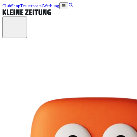
Club
Shop
Trauerportal
Werbung