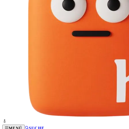
MENÜ
SUCHE