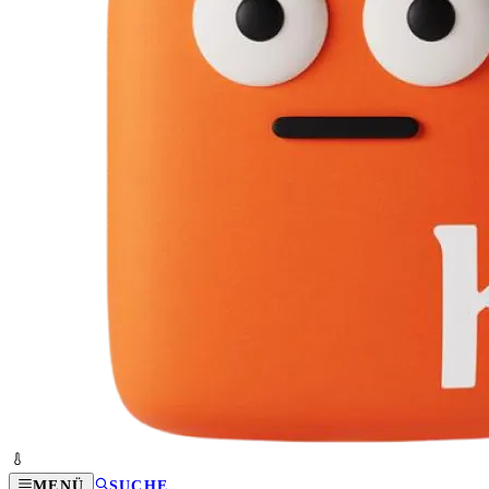
MENÜ
SUCHE