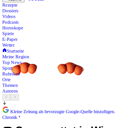
Rezepte
Dossiers
Videos
Podcasts
Horoskope
Spiele
E-Paper
Wetter
Startseite
Meine Region
Top News
Sport
Rubriken
Orte
Themen
Autoren
Kleine Zeitung als bevorzugte Google-Quelle hinzufügen.
Chronik