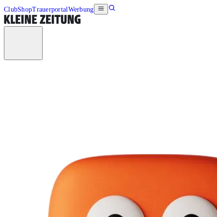
Club
Shop
Trauerportal
Werbung