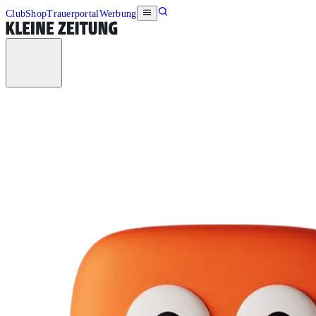
Club
Shop
Trauerportal
Werbung