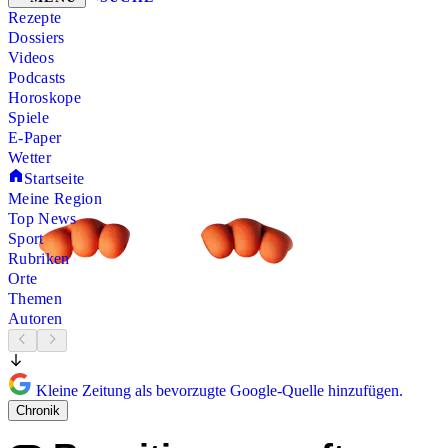
Rezepte
Dossiers
Videos
Podcasts
Horoskope
Spiele
E-Paper
Wetter
Startseite
Meine Region
Top News
Sport
Rubriken
Orte
Themen
Autoren
Kleine Zeitung als bevorzugte Google-Quelle hinzufügen.
Chronik