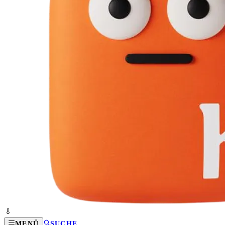
MENÜ
SUCHE